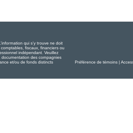
nformation qui s’y trouve ne doit
 comptables, fiscaux, financiers ou
fessionnel indépendant. Veuillez
 la documentation des compagnies
ance et/ou de fonds distincts
Préférence de témoins
|
Access