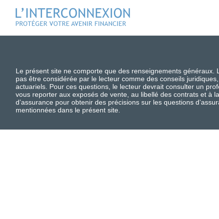
Le présent site ne comporte que des renseignements généraux. L’i
pas être considérée par le lecteur comme des conseils juridiques,
actuariels. Pour ces questions, le lecteur devrait consulter un pro
vous reporter aux exposés de vente, au libellé des contrats et à
d’assurance pour obtenir des précisions sur les questions d’assur
mentionnées dans le présent site.